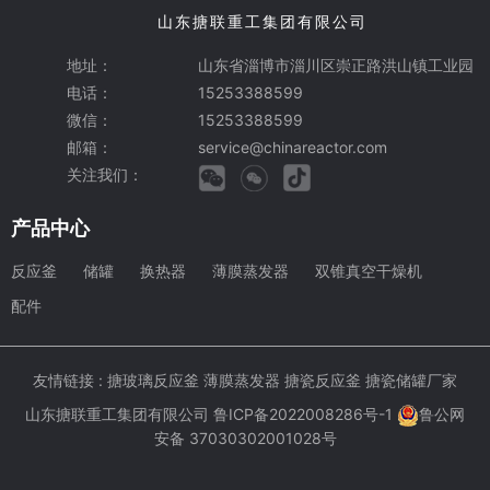
山东搪联重工集团有限公司
地址：
山东省淄博市淄川区崇正路洪山镇工业园
电话：
15253388599
微信：
15253388599
邮箱：
service@chinareactor.com
关注我们：
产品中心
反应釜
储罐
换热器
薄膜蒸发器
双锥真空干燥机
配件
友情链接 :
搪玻璃反应釜
薄膜蒸发器
搪瓷反应釜
搪瓷储罐厂家
山东搪联重工集团有限公司
鲁ICP备2022008286号-1
鲁公网
安备 37030302001028号