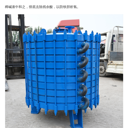
稀碱液中和之，彻底去除残余酸，以防铁胆析氢。