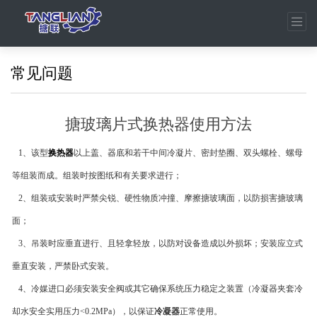
常见问题
搪玻璃片式换热器使用方法
1、该型
换热器
以上盖、器底和若干中间冷凝片、密封垫圈、双头螺栓、螺母
等组装而成。组装时按图纸和有关要求进行；
2、组装或安装时严禁尖锐、硬性物质冲撞、摩擦搪玻璃面，以防损害搪玻璃
面；
3、吊装时应垂直进行、且轻拿轻放，以防对设备造成以外损坏；安装应立式
垂直安装，严禁卧式安装。
4、冷媒进口必须安装安全阀或其它确保系统压力稳定之装置（冷凝器夹套冷
却水安全实用压力<0.2MPa），以保证
冷凝器
正常使用。