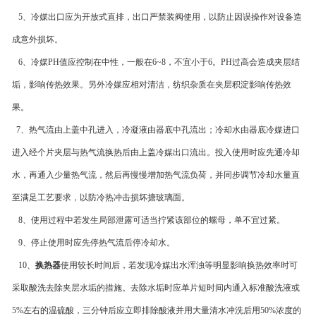
5、冷媒出口应为开放式直排，出口严禁装阀使用，以防止因误操作对设备造
成意外损坏。
6、冷媒PH值应控制在中性，一般在6~8，不宜小于6。PH过高会造成夹层结
垢，影响传热效果。另外冷媒应相对清洁，纺织杂质在夹层积淀影响传热效
果。
7、热气流由上盖中孔进入，冷凝液由器底中孔流出；冷却水由器底冷媒进口
进入经个片夹层与热气流换热后由上盖冷媒出口流出。投入使用时应先通冷却
水，再通入少量热气流，然后再慢慢增加热气流负荷，并同步调节冷却水量直
至满足工艺要求，以防冷热冲击损坏搪玻璃面。
8、使用过程中若发生局部泄露可适当拧紧该部位的螺母，单不宜过紧。
9、停止使用时应先停热气流后停冷却水。
10、
换热器
使用较长时间后，若发现冷媒出水浑浊等明显影响换热效率时可
采取酸洗去除夹层水垢的措施。去除水垢时应单片短时间内通入标准酸洗液或
5%左右的温硫酸，三分钟后应立即排除酸液并用大量清水冲洗后用50%浓度的