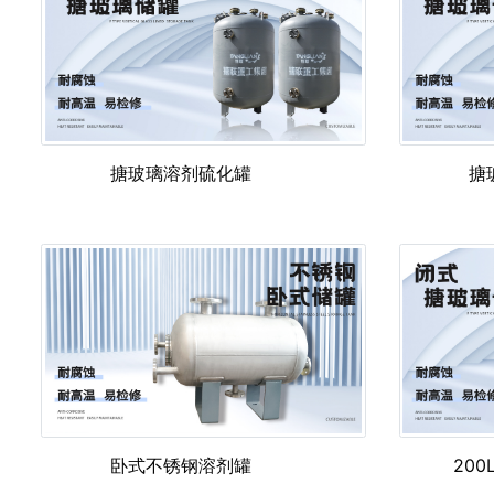
搪玻璃溶剂硫化罐
搪
卧式不锈钢溶剂罐
20