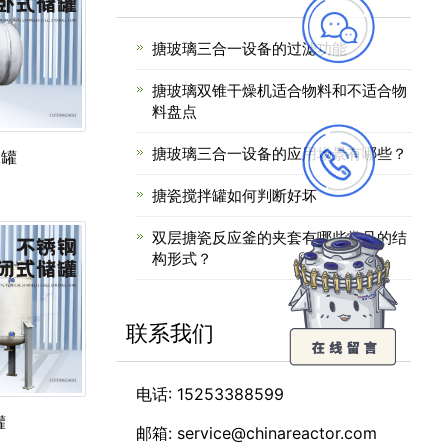
搪玻璃三合一设备的过滤功能
搪玻璃双锥干燥机适合物料和不适合物
料盘点
搪玻璃三合一设备的应用场景有哪些？
工罐
搪瓷搅拌罐如何判断好坏
双层搪瓷反应釜的夹套有哪些常见的结
构形式？
联系我们
电话: 15253388599
罐
邮箱: service@chinareactor.com