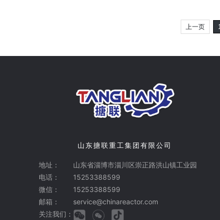
上一页
山东搪联重工集团有限公司
地址：
山东省淄博市淄川区崇正路洪山镇工业园
电话：
15253388599
微信：
15253388599
邮箱：
service@chinareactor.com
关注我们：